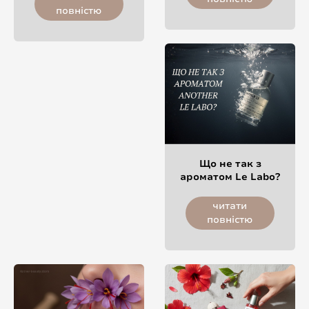
повністю
Що не так з
ароматом Le Labo?
читати
повністю