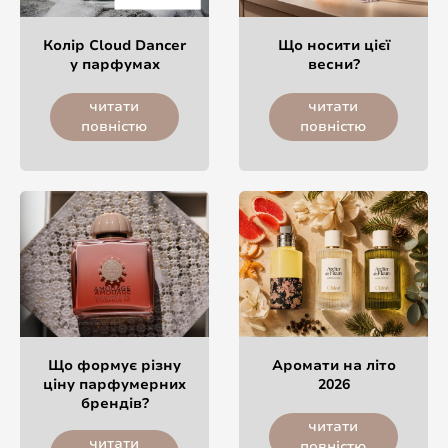
Колір Cloud Dancer
Що носити цієї
у парфумах
весни?
читати
читати
повністю
повністю
Що формує різну
Аромати на літо
ціну парфумерних
2026
брендів?
читати
читати
повністю