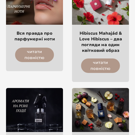
Вся правда про
Hibiscus Mahajád &
парфумерні ноти
Love Hibiscus – два
погляди на один
квітковий образ
читати
повністю
читати
повністю