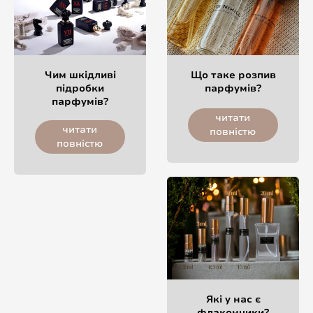
Чим шкідливі
Що таке розпив
підробки
парфумів?
парфумів?
читати
читати
повністю
повністю
Які у нас є
флакончики?