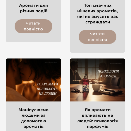
Аромати для
Топ смачних
різних подій
нішевих ароматів,
які не змусять вас
страждати
читати
повністю
читати
повністю
Маніпулюємо
Як аромати
людьми за
впливають на
допомогою
людей: психологія
ароматів
парфумів