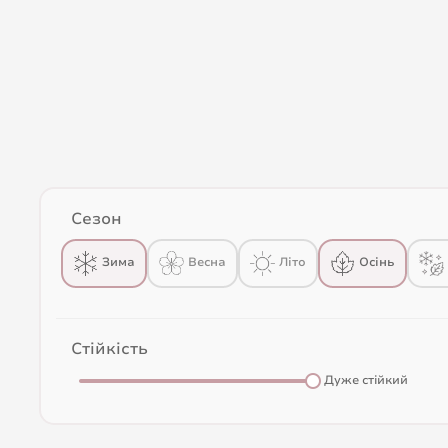
Сезон
Весна
Зима
Літо
Осінь
Стійкість
Дуже стійкий