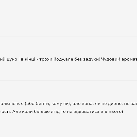
й цукр і в кінці - трохи йоду,але без задухи! Чудовий арома
альність є (або бинти, кому як), але вона, як не дивно, не 
ності. Але коли більше ягід то не відірватися від нього)