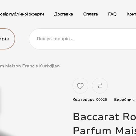
овір публічної оферти
Доставка
Оплата
FAQ
Конт
арів
um Maison Francis Kurkdjian
Код товару: 00025
Виробник:
Baccarat Ro
Parfum Mais