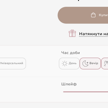
Купи
Натякнути н
Час доби
Універсальний
День
Вечір
Шлейф