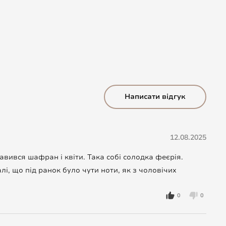
Написати відгук
12.08.2025
авився шафран і квіти. Така собі солодка феєрія.
лі, що під ранок було чути ноти, як з чоловічих
0
0