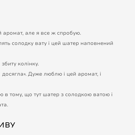
 аромат, але я все ж спробую.
лять солодку вату і цей шатер наповнений
 збиту колінку.
досягла». Дуже люблю і цей аромат, і
ю в тому, що тут шатер з солодкою ватою і
та.
ИВУ