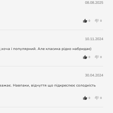
08.08.2025
0
0
10.11.2024
т,хоча і популярний. Але класика рідко набридає)
0
0
30.04.2024
заважає. Навпаки, відчуття що підкреслює солодкість
0
0