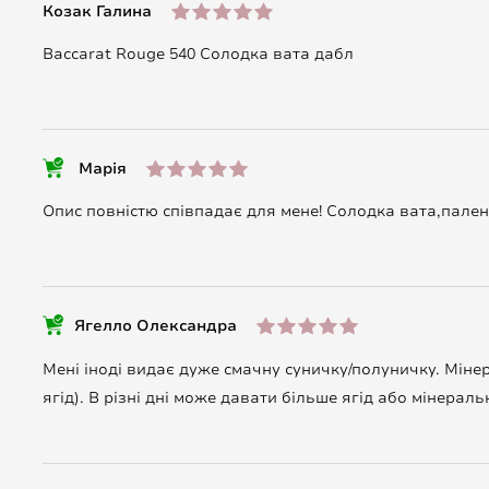
Козак Галина
Baccarat Rouge 540 Солодка вата дабл
Марія
Опис повністю співпадає для мене! Солодка вата,палени
Ягелло Олександра
Мені іноді видає дуже смачну суничку/полуничку. Мінер
ягід). В різні дні може давати більше ягід або мінераль