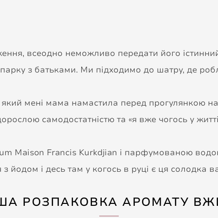
ження, всеодно неможливо передати його істинний
парку з батьками. Ми підходимо до шатру, де роб
, який мені мама намастила перед прогулянкою на
рослою самодостатністю та «я вже чогось у житті 
rfum Maison Francis Kurkdjian і парфумованою водо
 йодом і десь там у когось в руці є ця солодка ва
ША РОЗПАКОВКА АРОМАТУ ВЖ