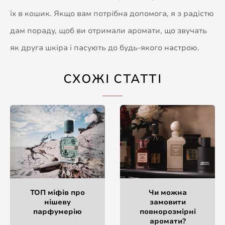
їх в кошик. Якщо вам потрібна допомога, я з радістю
дам пораду, щоб ви отримали ​​аромати, що звучать
як друга шкіра і пасують до будь-якого настрою.
СХОЖІ СТАТТІ
ТОП міфів про
Чи можна
нішеву
замовити
парфумерію
повнорозмірні
аромати?