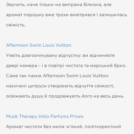
Звучить, наче тільки-но випрана білизна, але
аромат порошку вже трохи вивітрився і залишилась
свіжість.
Afternoon Swim Louis Vuitton
Уявіть довгоочікувану відпустку: ви відчиняєте
двері номера – і в повітрі чистота та морський бриз.
Саме так пахне Afternoon Swim Louis Vuitton:
насичені цитруси створюють відчуття свіжості,
освіжають душу й продовжують його на весь день.
Musk Therapy Initio Parfums Prives
Аромат чистоти без мила: м’який, політкоректний