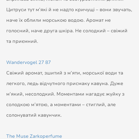
Цитруси тут м’які й не надто кричущі – вони звучать,
наче їх облили морською водою. Аромат не
голосний, наче друга шкіра. Не солодкий – свіжий
та приємний.
Wandervogel 27 87
Свіжий аромат, зшитий з м’яти, морської води та
легкого, ледь відчутного присмаку кавуна. Дуже
м’який, несолодкий. Моментами нагадує жуйку з
солодкою м’ятою, а моментами – стиглий, але
солонуватий кавунчик.
The Muse Zarkoperfume