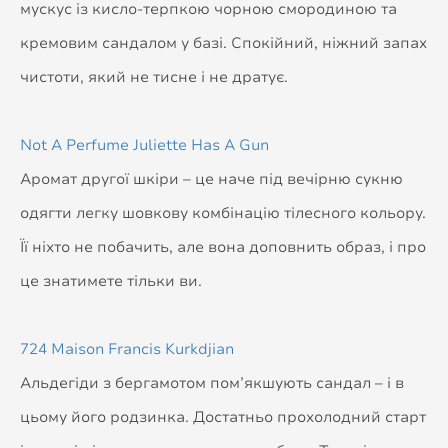
мускус із кисло-терпкою чорною смородиною та
кремовим сандалом у базі. Спокійний, ніжний запах
чистоти, який не тисне і не дратує.
Not A Perfume Juliette Has A Gun
Аромат другої шкіри – це наче під вечірню сукню
одягти легку шовкову комбінацію тілесного кольору.
Її ніхто не побачить, але вона доповнить образ, і про
це знатимете тільки ви.
724 Maison Francis Kurkdjian
Альдегіди з бергамотом пом’якшують сандал – і в
цьому його родзинка. Достатньо прохолодний старт