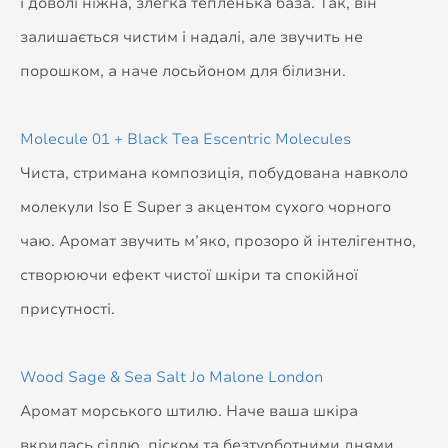
і доволі ніжна, злегка тепленька база. Так, він
залишається чистим і надалі, але звучить не
порошком, а наче лосьйоном для білизни.
Molecule 01 + Black Tea Escentric Molecules
Чиста, стримана композиція, побудована навколо
молекули Iso E Super з акцентом сухого чорного
чаю. Аромат звучить м’яко, прозоро й інтелігентно,
створюючи ефект чистої шкіри та спокійної
присутності.
Wood Sage & Sea Salt Jo Malone London
Аромат морського штилю. Наче ваша шкіра
вкрилась сіллю, піском та безтурботними днями.