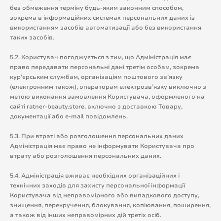
без обмеження терміну будь-яким законним способом,
зокрема в інформаційних системах персональних даних із
використанням засобів автоматизації або без використання
таких засобів.
5.2. Користувач погоджується з тим, що Адміністрація має
право передавати персональні дані третім особам, зокрема
кур’єрським службам, організаціям поштового зв’язку
(електронним також), операторам електрозв’язку виключно з
метою виконання замовлення Користувача, оформленого на
сайті ratner-beauty.store, включно з доставкою Товару,
документації або e-mail повідомлень.
5.3. При втраті або розголошення персональних даних
Адміністрація має право не інформувати Користувача про
втрату або розголошення персональних даних.
5.4. Адміністрація вживає необхідних організаційних і
технічних заходів для захисту персональної інформації
Користувача від неправомірного або випадкового доступу,
знищення, перекручення, блокування, копіювання, поширення,
а також від інших неправомірних дій третіх осіб.