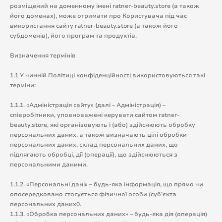
розміщений на доменному імені ratner-beauty.store (а також
його доменах), може отримати про Користувача під час
використання сайту ratner-beauty.store (а також його
субдоменів), його програм та продуктів.
Визначення термінів
1.1 У чинній Політиці конфіденційності використовуються такі
терміни:
1.1.1. «Адміністрація сайту» (далі – Адміністрація) –
співробітники, уповноважені керувати сайтом ratner-
beauty.store, які організовують і (або) здійснюють обробку
персональних даних, а також визначають цілі обробки
персональних даних, склад персональних даних, що
підлягають обробці, дії (операції), що здійснюються з
персональними даними.
1.1.2. «Персональні дані» – будь-яка інформація, що прямо чи
опосередковано стосується фізичної особи (суб’єкта
персональних даних0.
1.1.3. «Обробка персональних даних» – будь-яка дія (операція)