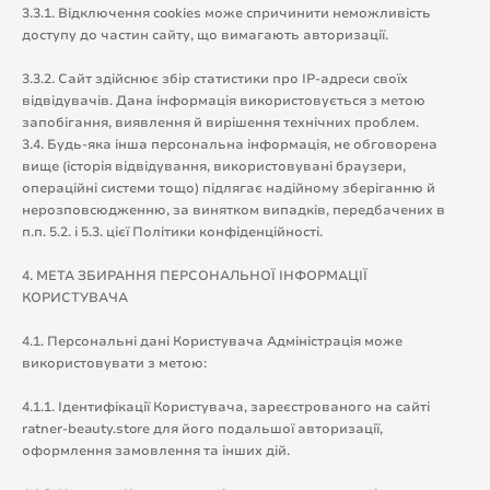
3.3.1. Відключення cookies може спричинити неможливість
доступу до частин сайту, що вимагають авторизації.
3.3.2. Сайт здійснює збір статистики про IP-адреси своїх
відвідувачів. Дана інформація використовується з метою
запобігання, виявлення й вирішення технічних проблем.
3.4. Будь-яка інша персональна інформація, не обговорена
вище (історія відвідування, використовувані браузери,
операційні системи тощо) підлягає надійному зберіганню й
нерозповсюдженню, за винятком випадків, передбачених в
п.п. 5.2. і 5.3. цієї Політики конфіденційності.
4. МЕТА ЗБИРАННЯ ПЕРСОНАЛЬНОЇ ІНФОРМАЦІЇ
КОРИСТУВАЧА
4.1. Персональні дані Користувача Адміністрація може
використовувати з метою:
4.1.1. Ідентифікації Користувача, зареєстрованого на сайті
ratner-beauty.store для його подальшої авторизації,
оформлення замовлення та інших дій.