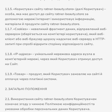
1.1.5. «Користувач сайту ratner-beauty.store» (далі Користувач) –
особа, яка має доступ до сайту ratner-beauty.store за
допомогою мережі Інтернет і використовує інформацію,
матеріали й продукти сайту ratner-beauty.store.
1.1.7. «Cookies» – невеликий фрагмент даних, відправлений веб-
сервером (зберігається на комп’ютері користувача), який веб-
клієнт або веб-браузер щоразу надсилає веб-серверу в HTTP-
запиті при спробі відкрити сторінку відповідного сайту.
1.1.8. «IP-адреса» – унікальний мережева адреса вузла в
комп’ютерній мережі, через який Користувач отримує доступ
на Сайт.
1.1.9. «Товар» – продукт, який Користувач замовляє на сайті й
оплачує через платіжні системи.
2. ЗАГАЛЬНІ ПОЛОЖЕННЯ
2.1. Використання сайту ratner-beauty.store Користувачем
означає згоду з чинною Політикою конфіденційності та
умовами обробки персональних даних Користувача.