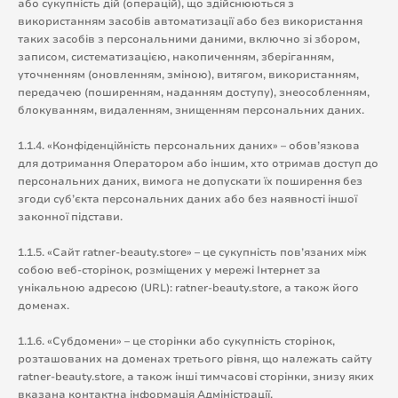
або сукупність дій (операцій), що здійснюються з
використанням засобів автоматизації або без використання
таких засобів з персональними даними, включно зі збором,
записом, систематизацією, накопиченням, зберіганням,
уточненням (оновленням, зміною), витягом, використанням,
передачею (поширенням, наданням доступу), знеособленням,
блокуванням, видаленням, знищенням персональних даних.
1.1.4. «Конфіденційність персональних даних» – обов’язкова
для дотримання Оператором або іншим, хто отримав доступ до
персональних даних, вимога не допускати їх поширення без
згоди суб’єкта персональних даних або без наявності іншої
законної підстави.
1.1.5. «Сайт ratner-beauty.store» – це сукупність пов’язаних між
собою веб-сторінок, розміщених у мережі Інтернет за
унікальною адресою (URL): ratner-beauty.store, а також його
доменах.
1.1.6. «Субдомени» – це сторінки або сукупність сторінок,
розташованих на доменах третього рівня, що належать сайту
ratner-beauty.store, а також інші тимчасові сторінки, знизу яких
вказана контактна інформація Адміністрації.