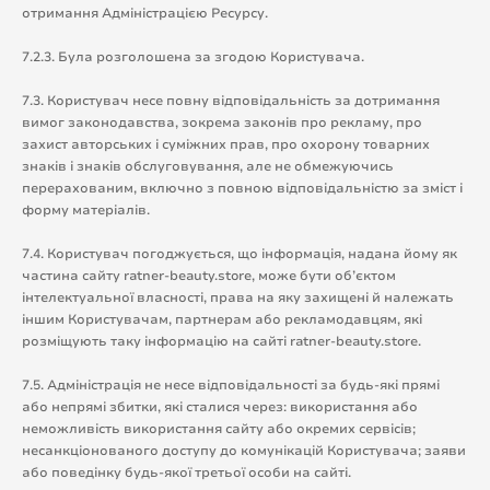
отримання Адміністрацією Ресурсу.
7.2.3. Була розголошена за згодою Користувача.
7.3. Користувач несе повну відповідальність за дотримання
вимог законодавства, зокрема законів про рекламу, про
захист авторських і суміжних прав, про охорону товарних
знаків і знаків обслуговування, але не обмежуючись
перерахованим, включно з повною відповідальністю за зміст і
форму матеріалів.
7.4. Користувач погоджується, що інформація, надана йому як
частина сайту ratner-beauty.store, може бути об’єктом
інтелектуальної власності, права на яку захищені й належать
іншим Користувачам, партнерам або рекламодавцям, які
розміщують таку інформацію на сайті ratner-beauty.store.
7.5. Адміністрація не несе відповідальності за будь-які прямі
або непрямі збитки, які сталися через: використання або
неможливість використання сайту або окремих сервісів;
несанкціонованого доступу до комунікацій Користувача; заяви
або поведінку будь-якої третьої особи на сайті.