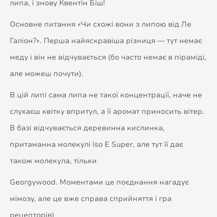
липа, і знову Квентін Біш!
Основне питання «Чи схожі вони з липою від Ле
Галіон?». Перша найяскравіша різниця — тут немає
меду і він не відчувається (бо часто немає в піраміді,
але можеш почути).
В цій липі сама липа не такої концентрації, наче не
слухаєш квітку впритул, а її аромат приносить вітер.
В базі відчувається деревинна кислинка,
притаманна молекулі Iso E Super, але тут її дає
також молекула, тільки
Georgywood. Моментами це поєднання нагадує
мімозу, але це вже справа сприйняття і гра
рецепторів)