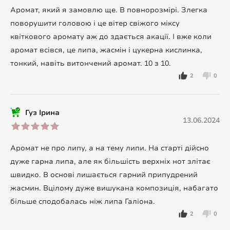
Аромат, який я замовлю ще. В повнорозмірі. Злегка
поворушити головою і це вітер свіжого міксу
квіткового аромату аж до здається акації. І вже коли
аромат всівся, це липа, жасмін і цукерна кислинка,
тонкий, навіть витончений аромат. 10 з 10.
2
0
Гуз Ірина
13.06.2024
Аромат не про липу, а на тему липи. На старті дійсно
дуже гарна липа, але як більшість верхніх нот злітає
швидко. В основі лишається гарний припудрений
жасмин. Вцілому дуже вишукана композиція, набагато
більше сподобалась ніж липа Галіона.
2
0