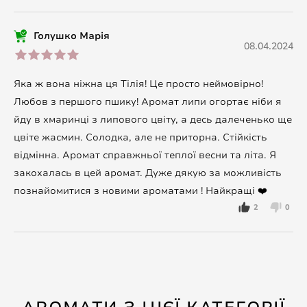
Голушко Марія
08.04.2024
Яка ж вона ніжна ця Тілія! Це просто неймовірно!
Любов з першого пшику! Аромат липи огортає ніби я
йду в хмаринці з липового цвіту, а десь далеченько ще
цвіте жасмин. Солодка, але не приторна. Стійкість
відмінна. Аромат справжньої теплої весни та літа. Я
закохалась в цей аромат. Дуже дякую за можливість
познайомитися з новими ароматами ! Найкращі ❤️
2
0