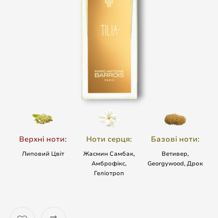
Верхні ноти:
Ноти серця:
Базові ноти:
Липовий Цвіт
Жасмин Самбак,
Ветивер,
Амброфікс,
Georgywood, Дрок
Геліотроп