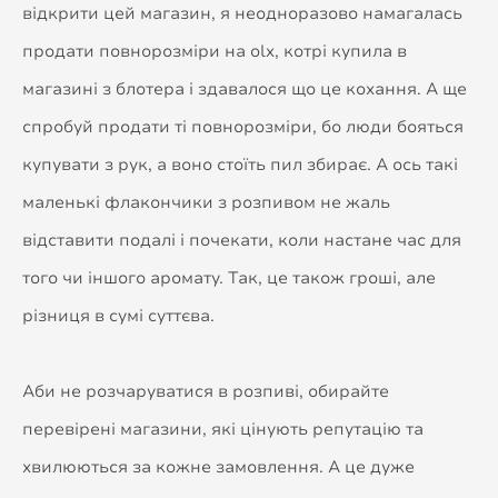
відкрити цей магазин, я неодноразово намагалась
продати повнорозміри на olx, котрі купила в
магазині з блотера і здавалося що це кохання. А ще
спробуй продати ті повнорозміри, бо люди бояться
купувати з рук, а воно стоїть пил збирає. А ось такі
маленькі флакончики з розпивом не жаль
відставити подалі і почекати, коли настане час для
того чи іншого аромату. Так, це також гроші, але
різниця в сумі суттєва.
Аби не розчаруватися в розпиві, обирайте
перевірені магазини, які цінують репутацію та
хвилюються за кожне замовлення. А це дуже