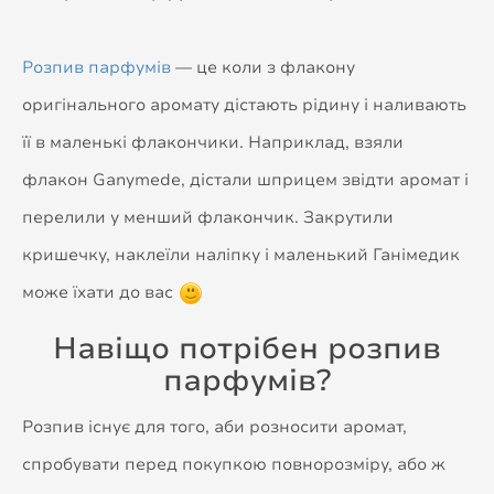
Розпив парфумів
— це коли з флакону
оригінального аромату дістають рідину і наливають
її в маленькі флакончики. Наприклад, взяли
флакон Ganymede, дістали шприцем звідти аромат і
перелили у менший флакончик. Закрутили
кришечку, наклеїли наліпку і маленький Ганімедик
може їхати до вас
Навіщо потрібен розпив
парфумів?
Розпив існує для того, аби розносити аромат,
спробувати перед покупкою повнорозміру, або ж