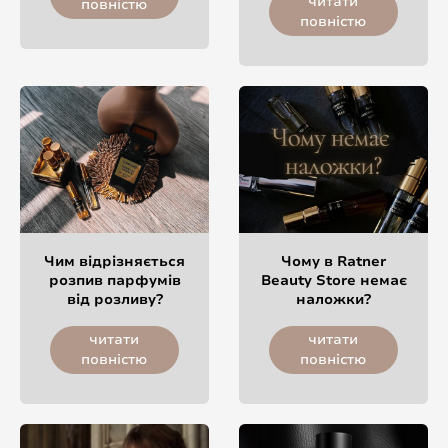
читати
повністю
повністю
Чим відрізняється
Чому в Ratner
розпив парфумів
Beauty Store немає
від розливу?
наложки?
читати
читати
повністю
повністю