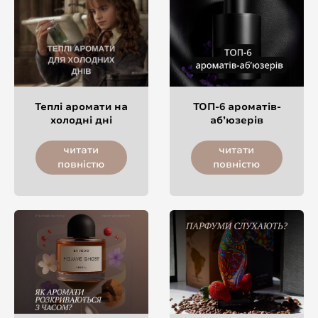
Теплі аромати на
ТОП-6 ароматів-
холодні дні
аб’юзерів
читати
читати
повністю
повністю