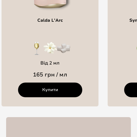
Calda L'Arc
Sym
Від 2 мл
165 грн / мл
Купити