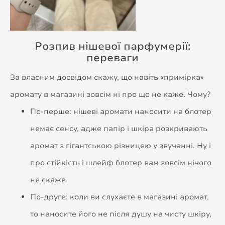
️Розпив нішевої парфумерії:
переваги
За власним досвідом скажу, що навіть «примірка»
аромату в магазині зовсім ні про що не каже. Чому?
По-перше: нішеві аромати наносити на блотер
немає сенсу, адже папір і шкіра розкривають
аромат з гігантською різницею у звучанні. Ну і
про стійкість і шлейф блотер вам зовсім нічого
не скаже.
По-друге: коли ви слухаєте в магазині аромат,
то наносите його не після душу на чисту шкіру,