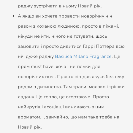
раджу зустрічати в ньому Новий рік.
А якщо ви хочете провести новорічну ніч
разом з коханою людиною, просто в піжамі,
нікуди не йти, нічого не готувати, щось
замовити і просто дивитися Гаррі Поттера всю
ніч дуже раджу
Basilica Milano Fragranze
. Це
прям must have, хоча і не тільки для
новорічних ночі. Просто він дає якусь безпеку
родом з дитинства. Там трави, молоко і трішки
ладану. Це тепло, це огортаюче. Просто
найкрутіші асоціації виникають з цим
ароматом. І, звичайно, що нам таке треба на
Новий рік.