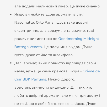
але додали малиновий лікер. Це дуже смачно.
Якщо ви любите удові аромати, в стилі
Nasomatto, Orto Parisi, щось таке доволі
ексентричне, але зрозуміле та смачне, тоді
раджу придивитися до
Goodmorning Midnight
Bottega Veneta
. Це полуниця з удом. Дуже
густо, дуже стійко та шлейфово.
Далі аромат, який повністю відповідає своїй
назві, адже це саме кремова шкіра -
Crème de
Cuir BDK Parfums.
Ніжно, дорого,
аристократично та вишукано. Для тих, хто
любить шкіряні аромати, але м’які при цьому і
не такі, що в лоба б’ють своєю шкірою. Дуже