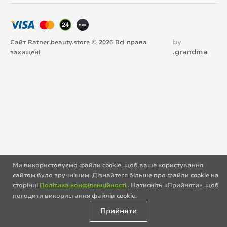
by
Сайт Ratner.beauty.store © 2026 Всі права
.
grandma
захищені
Ми використовуємо файли cookie, щоб ваше користування
сайтом було зручнішим. Дізнайтеся більше про файли cookie на
сторінці
Політика конфіденційності
. Натисніть «Прийняти», щоб
погодити використання файлів cookie.
Прийняти