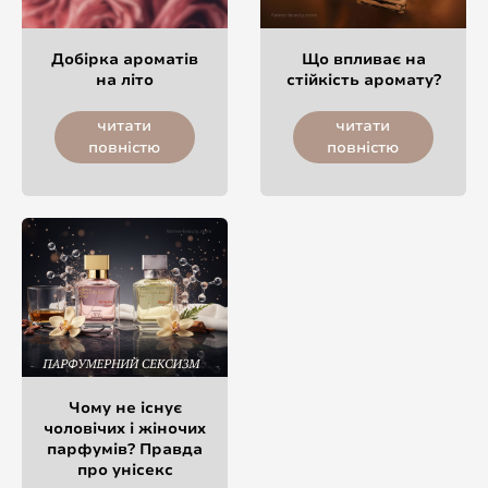
Добірка ароматів
Що впливає на
на літо
стійкість аромату?
читати
читати
повністю
повністю
Чому не існує
чоловічих і жіночих
парфумів? Правда
про унісекс