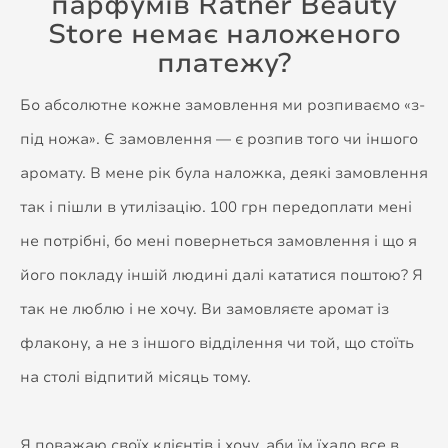
парфумів Ratner Beauty
Store немає наложеного
платежу?
Бо абсолютне кожне замовлення ми розпиваємо «з-
під ножа». Є замовлення — є розпив того чи іншого
аромату. В мене рік була наложка, деякі замовлення
так і пішли в утилізацію. 100 грн передоплати мені
не потрібні, бо мені повернеться замовлення і що я
його покладу іншій людині далі кататися поштою? Я
так не люблю і не хочу. Ви замовляєте аромат із
флакону, а не з іншого відділення чи той, що стоїть
на столі відпитий місяць тому.
Я поважаю своїх клієнтів і хочу, аби їм їхало все в