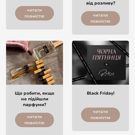
від розливу?
читати
читати
повністю
повністю
Що робити, якщо
Black Friday!
не підійшли
парфуми?
читати
читати
повністю
повністю