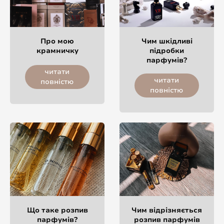
Про мою
Чим шкідливі
крамничку
підробки
парфумів?
читати
читати
повністю
повністю
Що таке розпив
Чим відрізняється
парфумів?
розпив парфумів