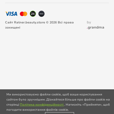
by
Сайт Ratner.beauty.store © 2026 Всі права
.
grandma
захищені
Ми використовуємо файли cookie, щоб ваше користування
сайтом було зручнішим. Дізнайтеся більше про файли cookie на
сторінці
Політика конфіденційності
. Натисніть «Прийняти», щоб
погодити використання файлів cookie.