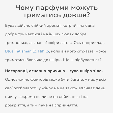
Чому парфуми можуть
триматись довше?
Буває дійсно стійкий аромат, котрий і на одязі
добре тримається і на інших людях добре
тримається, а з вашої шкіри злітає. Ось наприклад,
Blue Talisman Ex Nihilo
, коли ви його слухаєте, може
триматись близько до шкіри. Що ж відбувається?
Насправді, основна причина – суха шкіра тіла.
Однозначно факторів може бути багато: у нас у всіх
свої особливості, у жінок на це також впливає день
циклу, зокрема не лише на стійкість, а і на
розкриття, а тим паче на сприйняття.