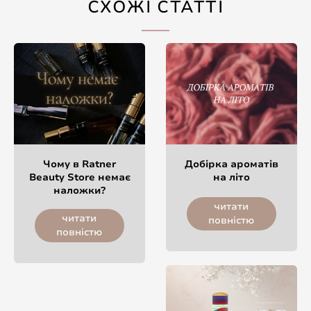
СХОЖІ СТАТТІ
Чому в Ratner
Добірка ароматів
Beauty Store немає
на літо
наложки?
читати
читати
повністю
повністю