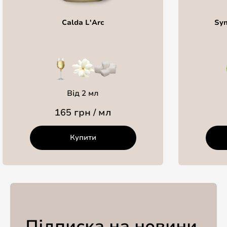
Calda L'Arc
Sym
Від 2 мл
165 грн / мл
Купити
Підписка на новини