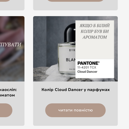
наосліп:
Колір Cloud Dancer у парфумах
роматом
читати повністю