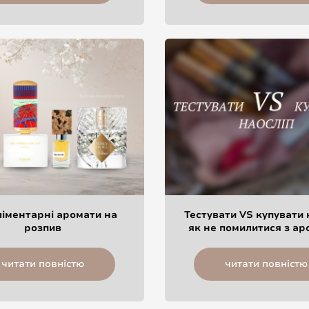
іментарні аромати на
Тестувати VS купувати 
розпив
як не помилитися з а
читати повністю
читати повністю