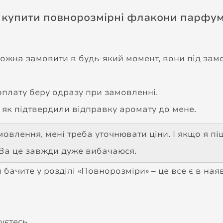
 купити повнорозмірні флакони парфум
 можна замовити в будь-який момент, вони під замо
плату беру одразу при замовленні.
о як підтвердили відправку аромату до мене.
овлення, мені треба уточнювати ціни. І якщо я піш
. За це завжди дуже вибачаюся.
бачите у розділі «Повнорозміри» – це все є в наявн
уєтесь.