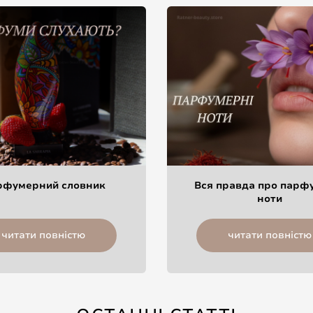
рфумерний словник
Вся правда про парф
ноти
читати повністю
читати повністю