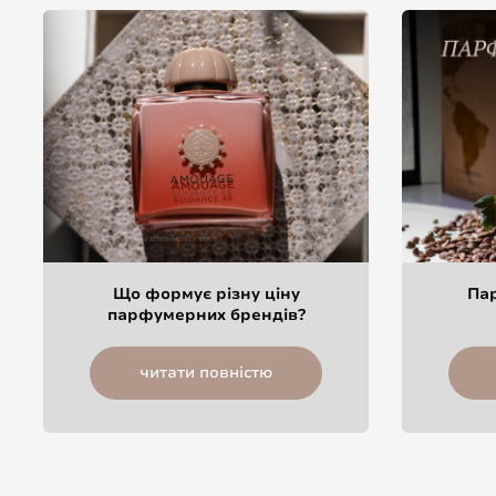
Що формує різну ціну
Па
парфумерних брендів?
читати повністю