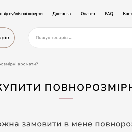
овір публічної оферти
Доставка
Оплата
FAQ
Конт
арів
озмірні аромати?
КУПИТИ ПОВНОРОЗМІРН
ожна замовити в мене повноро