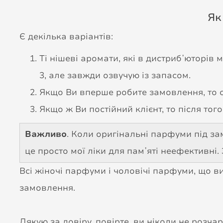
Як
Є декілька варіантів:
Ті нішеві аромати, які в дистрибʼюторів
3, але завжди озвучую із запасом.
Якщо Ви вперше робите замовлення, то о
Якщо ж Ви постійний клієнт, то після тог
Важливо
. Коли оригінальні парфуми під зам
це просто мої ліки для памʼяті неефективні
Всі жіночі парфуми і чоловічі парфуми, що ви 
замовлення.
Дякую за довіру, повірте, ви ніколи не розчар