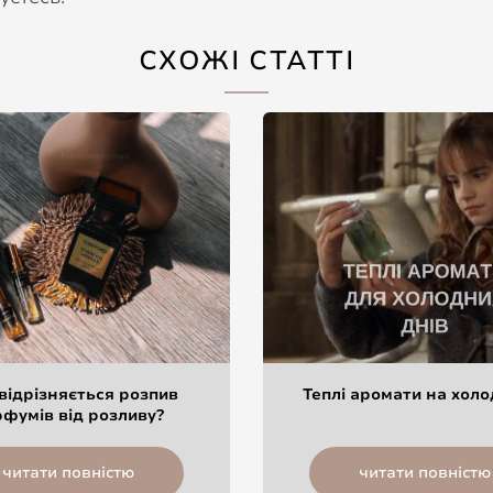
СХОЖІ СТАТТІ
відрізняється розпив
Теплі аромати на холо
фумів від розливу?
читати повністю
читати повністю