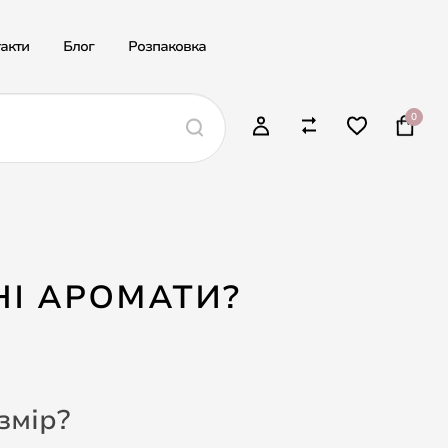
акти
Блог
Розпаковка
0
І АРОМАТИ?
змір?