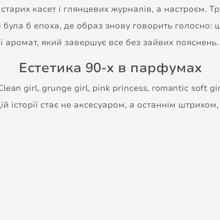
 старих касет і глянцевих журналів, а настроєм. 
 була б епоха, де образ знову говорить голосно: 
 і аромат, який завершує все без зайвих пояснень.
Естетика 90-х в парфумах
an girl, grunge girl, pink princess, romantic soft gi
цій історії стає не аксесуаром, а останнім штрихом