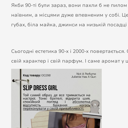
Якби 90-ті були зараз, вони пахли б не пилом
наївним, а місцями дуже впевненим у собі. Це
губах, біла майка, джинси на низькій посадці
Сьогодні естетика 90-х і 2000-х повертається. Cle
свій характер і свій парфум. І саме аромат у 