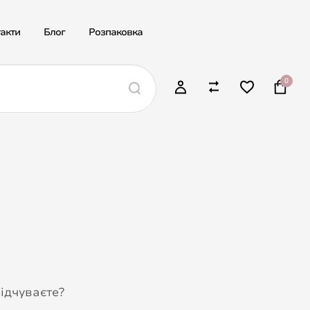
акти
Блог
Розпаковка
0
З
відчуваєте?