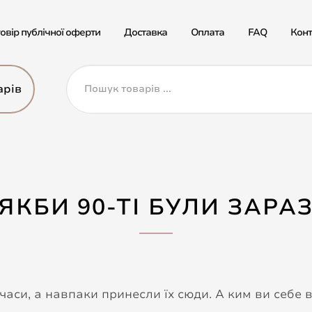
овір публічної оферти
Доставка
Оплата
FAQ
Конт
арів
ЯКБИ 90-ТІ БУЛИ ЗАРА
часи, а навпаки принесли їх сюди. А ким ви себе 