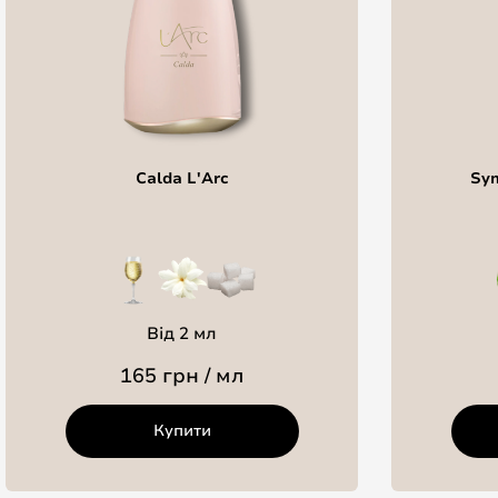
Calda L'Arc
Sym
Від 2 мл
165 грн / мл
Купити