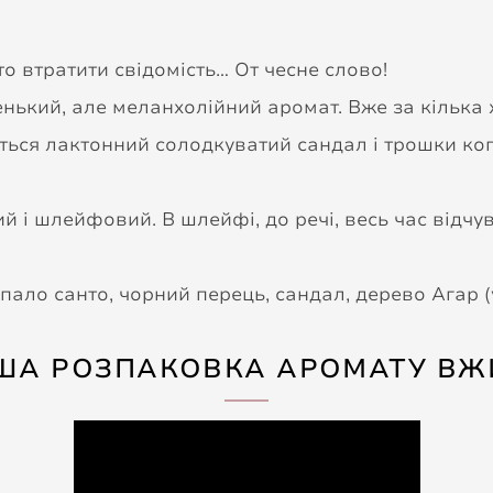
то втратити свідомість… От чесне слово!
енький, але меланхолійний аромат. Вже за кілька
ається лактонний солодкуватий сандал і трошки к
й і шлейфовий. В шлейфі, до речі, весь час відчув
 пало санто, чорний перець, сандал, дерево Агар (
ША РОЗПАКОВКА АРОМАТУ ВЖ