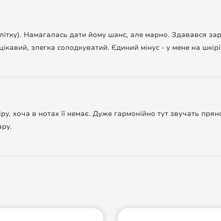
літку). Намагалась дати йому шанс, але марно. Здавався зар
ікавий, злегка солодкуватий. Єдиний мінус - у мене на шкір
іру, хоча в нотах її немає. Дуже гармонійно тут звучать пря
apy.