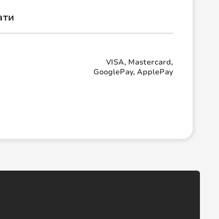
ати
VISA, Mastercard,
GooglePay, ApplePay