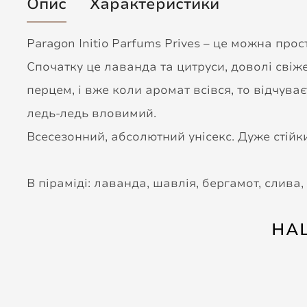
Опис
Характеристики
Paragon Initio Parfums Prives – це можна прос
Спочатку це лаванда та цитруси, доволі свіж
перцем, і вже коли аромат всівся, то відчув
ледь-ледь вловимий.
Всесезонний, абсолютний унісекс. Дуже стійки
В піраміді: лаванда, шавлія, бергамот, слива,
НА