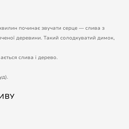
 хвилин починає звучати серце — слива з
опченої деревини. Такий солодкуватий димок,
ається слива і дерево.
уд).
ИВУ