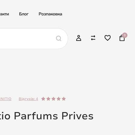
акти
Блог
Розпаковка
0
INITIO
Відгуків: 4
tio Parfums Prives