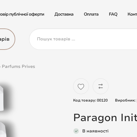
овір публічної оферти
Доставка
Оплата
FAQ
Конт
арів
o Parfums Prives
Код товару: 00120
Виробник:
Paragon Ini
В наявності