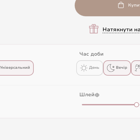
Купи
Натякнути н
Час доби
Універсальний
День
Вечір
Шлейф