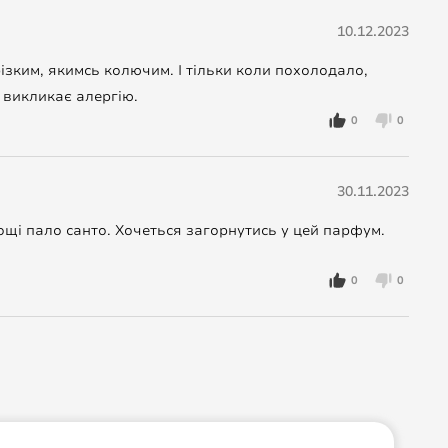
10.12.2023
ізким, якимсь колючим. І тільки коли похолодало,
і викликає алергію.
0
0
30.11.2023
нощі пало санто. Хочеться загорнутись у цей парфум.
0
0