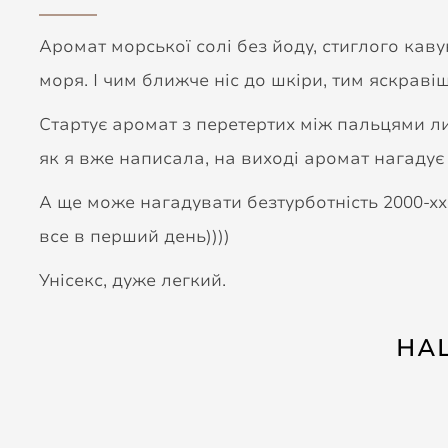
Аромат морської солі без йоду, стиглого каву
моря. І чим ближче ніс до шкіри, тим яскраві
Стартує аромат з перетертих між пальцями лис
як я вже написала, на виході аромат нагадує 
А ще може нагадувати безтурботність 2000-хх 
все в перший день))))
Унісекс, дуже легкий.
НА