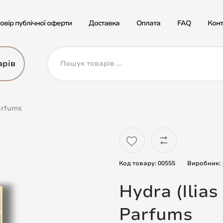
овір публічної оферти
Доставка
Оплата
FAQ
Конт
арів
arfums
Код товару: 00555
Виробник:
Hydra (Ilia
Parfums