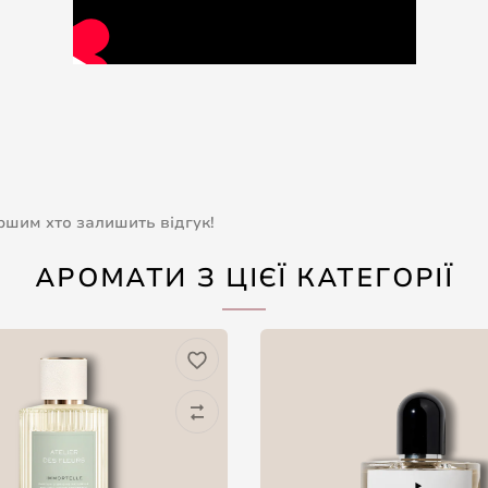
ершим хто залишить відгук!
АРОМАТИ З ЦІЄЇ КАТЕГОРІЇ