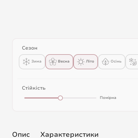
Сезон
Весна
Зима
Літо
Осінь
Стійкість
Помірна
Опис
Характеристики