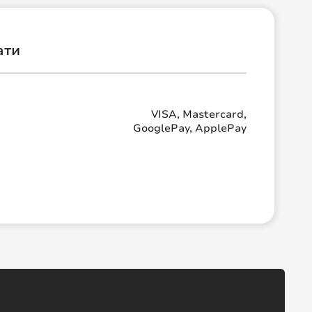
ати
VISA, Mastercard,
GooglePay, ApplePay