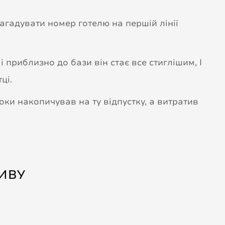
нагадувати номер готелю на першій лінії
і приблизно до бази він стає все стиглішим, І
тці.
оки накопичував на ту відпустку, а витратив
ИВУ