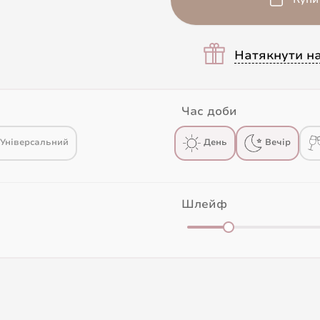
Натякнути н
Час доби
Універсальний
День
Вечір
Шлейф