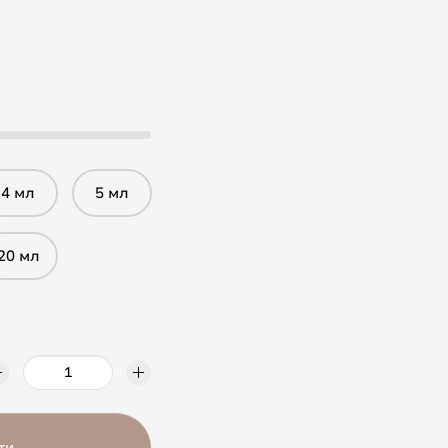
4 мл
5 мл
20 мл
ти