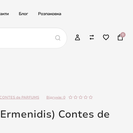
акти
Блог
Розпаковка
0
CONTES de PARFUMS
Відгуків: 0
s Ermenidis) Contes de