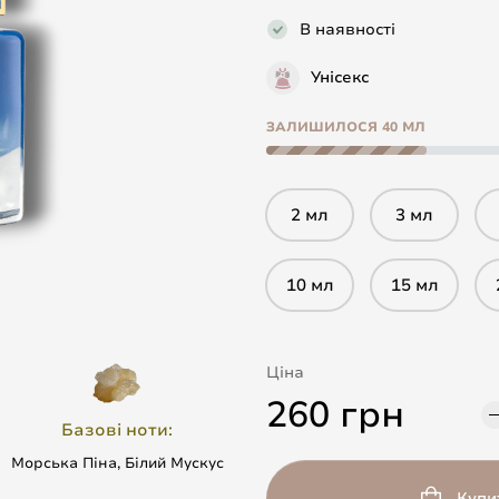
В наявності
Унісекс
ЗАЛИШИЛОСЯ 40 МЛ
2 мл
3 мл
10 мл
15 мл
Ціна
260 грн
Базові ноти:
Морська Піна, Білий Мускус
Купи