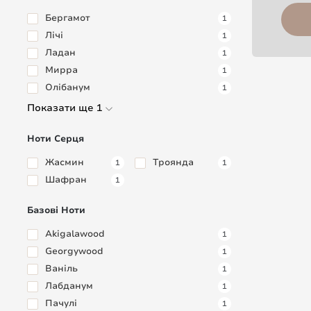
Бергамот
1
Лічі
1
Ладан
1
Мирра
1
Олібанум
1
Показати ще 1
Ноти Серця
Жасмин
Троянда
1
1
Шафран
1
Базові Ноти
Akigalawood
1
Georgywood
1
Ваніль
1
Лабданум
1
Пачулі
1