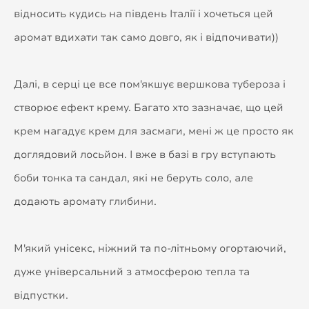
відносить кудись на південь Італії і хочеться цей
аромат вдихати так само довго, як і відпочивати))
Далі, в серці це все пом'якшує вершкова тубероза і
створює ефект крему. Багато хто зазначає, що цей
крем нагадує крем для засмаги, мені ж це просто як
доглядовий лосьйон. І вже в базі в гру вступають
боби тонка та сандал, які не беруть соло, але
додають аромату глибини.
М'який унісекс, ніжний та по-літньому огортаючий,
дуже універсальний з атмосферою тепла та
відпустки.