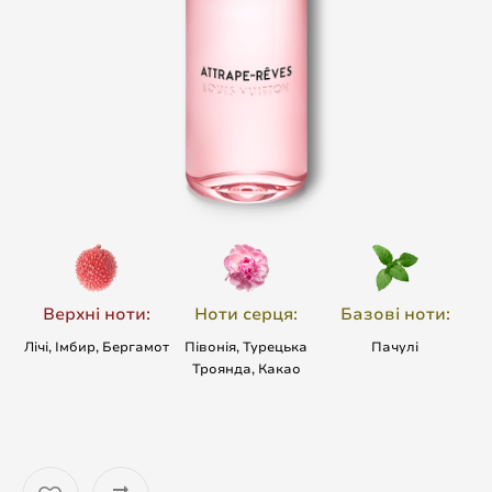
Верхні ноти:
Ноти серця:
Базові ноти:
Лічі, Імбир, Бергамот
Півонія, Турецька
Пачулі
Троянда, Какао