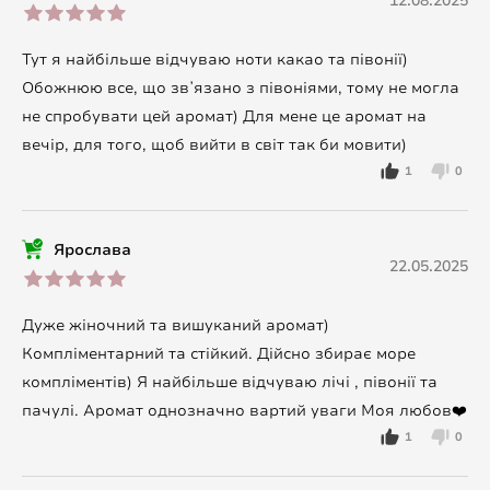
12.08.2025
Тут я найбільше відчуваю ноти какао та півонії)
Обожнюю все, що звʼязано з півоніями, тому не могла
не спробувати цей аромат) Для мене це аромат на
вечір, для того, щоб вийти в світ так би мовити)
1
0
Ярослава
22.05.2025
Дуже жіночний та вишуканий аромат)
Компліментарний та стійкий. Дійсно збирає море
компліментів) Я найбільше відчуваю лічі , півонії та
пачулі. Аромат однозначно вартий уваги Моя любов❤️
1
0