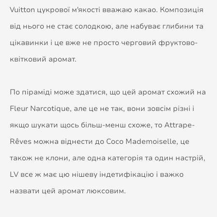
Vuitton цукрової м'якості вважаю какао. Композиція
від нього не стає солодкою, але набуває глибини та
цікавинки і це вже не просто черговий фруктово-
квітковий аромат.
По піраміді може здатися, що цей аромат схожий на
Fleur Narcotique, але це не так, вони зовсім різні і
якщо шукати щось більш-менш схоже, то Attrape-
Rêves можна віднести до Coco Mademoiselle, це
також не клони, але одна категорія та один настрій,
LV все ж має цю нішеву індетифікацію і важко
назвати цей аромат люксовим.