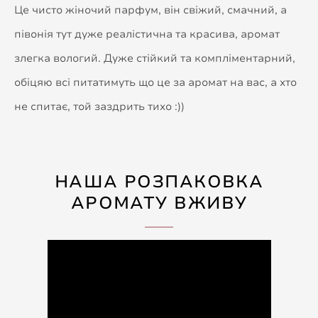
Це чисто жіночий парфум, він свіжий, смачний, а
півонія тут дуже реалістична та красива, аромат
злегка вологий. Дуже стійкий та компліментарний,
обіцяю всі питатимуть що це за аромат на вас, а хто
не спитає, той заздрить тихо :))
НАША РОЗПАКОВКА
АРОМАТУ ВЖИВУ