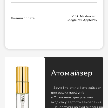
VISA, Mastercard,
Онлайн оплата
GooglePay, ApplePay
Атомайзер
– Зручні та стильні атомайзери
для ваших парфумів
– Флакончик для розпиву
входить у вартість замовлення
– Всі доступні обʼєми вказані на