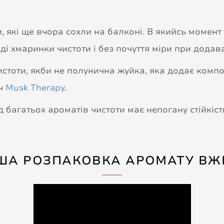
и, які ще вчора сохли на балконі. В якийсь момен
ді хмаринки чистоти і без почуття міри при додав
истоти, якби не полунична жуйка, яка додає композ
ич
Musk Therapy
.
д багатьох ароматів чистоти має непогану стійкіст
ША РОЗПАКОВКА АРОМАТУ ВЖ