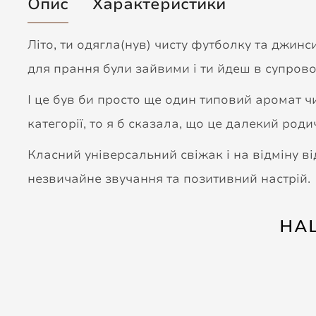
Опис
Характеристики
Літо, ти одягла(нув) чисту футболку та джинс
для прання були зайвими і ти йдеш в супрово
І це був би просто ще один типовий аромат ч
категорії, то я б сказала, що це далекий род
Класний універсальний свіжак і на відміну ві
незвичайне звучання та позитивний настрій.
НА