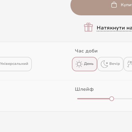
Купи
Натякнути н
Час доби
Універсальний
День
Вечір
Шлейф