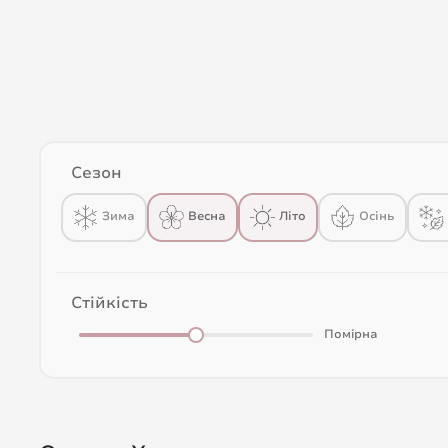
Сезон
Весна
Зима
Літо
Осінь
Стійкість
Помірна