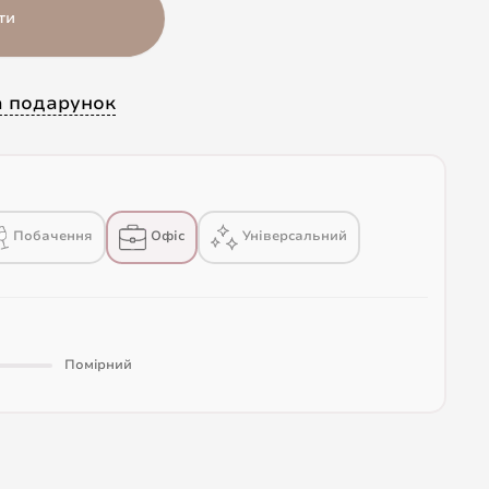
ти
а подарунок
Побачення
Офіс
Універсальний
Помірний