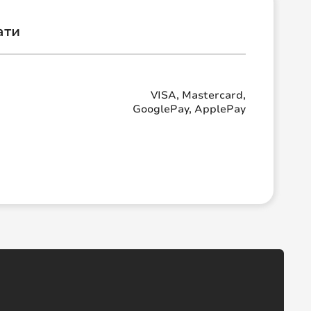
ати
VISA, Mastercard,
GooglePay, ApplePay