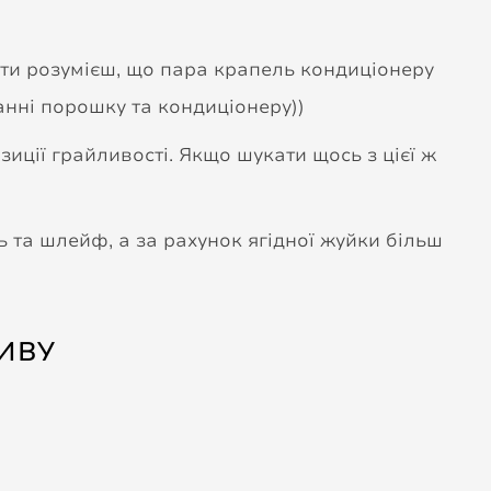
т ти розумієш, що пара крапель кондиціонеру
анні порошку та кондиціонеру))
иції грайливості. Якщо шукати щось з цієї ж
ь та шлейф, а за рахунок ягідної жуйки більш
ИВУ