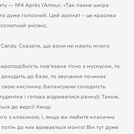
у — №4 Après l’Amour. «Так пахне шкіра
 та дуже голосний. Цей аромат – це красива
бсолютний унісекс.
Candy. Сказати, що вони не мають нічого
роподібність пов’язана тісно з мускусом, то
а доходить до бази, то звучання починає
ь свою кислинку, балансуючи солодкість
тудентка і готова відриватися ранку)) Також,
ься до версії Кенді.
ого з класикою, і, якщо ви любите класичну
 потім до них вривається манго! Він тут дуже