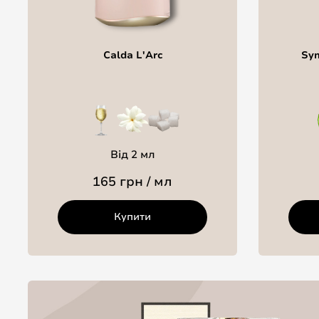
Calda L'Arc
Sym
Від 2 мл
165 грн / мл
Купити