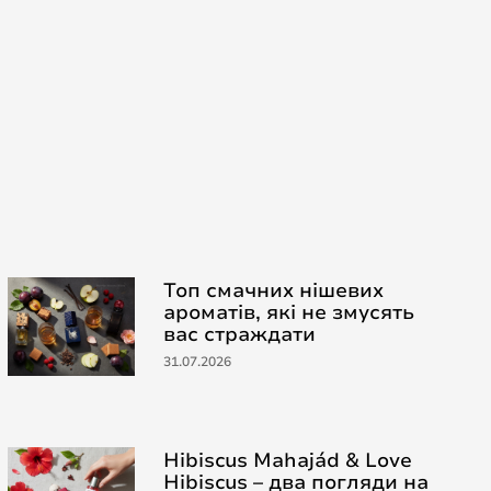
Топ смачних нішевих
ароматів, які не змусять
вас страждати
31.07.2026
Hibiscus Mahajád & Love
Hibiscus – два погляди на