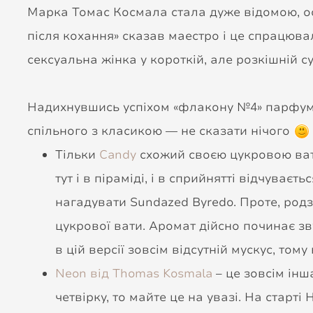
Марка Томас Космала cтала дуже відомою, о
після кохання» сказав маестро і це спрацюва
сексуальна жінка у короткій, але розкішній с
Надихнувшись успіхом «флакону №4» парфумер
спільного з класикою — не сказати нічого
Тільки
Candy
схожий своєю цукровою ватою
тут і в піраміді, і в сприйнятті відчува
нагадувати Sundazed Byredo. Проте, родз
цукрової вати. Аромат дійсно починає зву
в цій версії зовсім відсутній мускус, то
Neon від Thomas Kosmala
– це зовсім інш
четвірку, то майте це на увазі. На старт