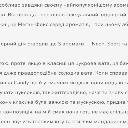
собливо завдяки своєму найпопулярнішому аромат
ло. Він правда нереально сексуальний, відвертий
укні, це Меган Фокс серед ароматів, і при цьому а
ний дім створив ще 3 аромати — Neon, Sport та 
, проте, якщо в класиці ця цукрова вата, ця бака
ється дуже правдоподібна солодка вата. Коли справ
инка Сandy ще й у смачних ягідках, вони віддают
чати цукеркою, так життєрадісно, наче ти знову с
му кому класика була важкою та мускусною, придивіт
а композиція, на мій смак вона геть не має спільн
і Неон звучить терпким юзу та стиглим мандарином,