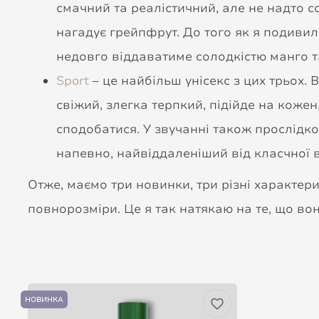
смачний та реалістичний, але не надто со
нагадує грейпфрут. До того як я подивила
недовго віддаватиме солодкістю манго т
Sport
– це найбільш унісекс з цих трьох.
свіжий, злегка терпкий, підійде на кожен
сподобатися. У звучанні також прослідко
напевно, найвіддаленіший від класчної в
Отже, маємо три новинки, три різні характер
повнорозміри. Це я так натякаю на те, що во
НОВИНКА