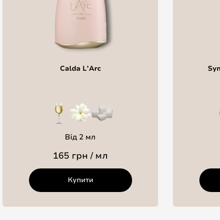
Calda L'Arc
Sym
Від 2 мл
165 грн / мл
Купити