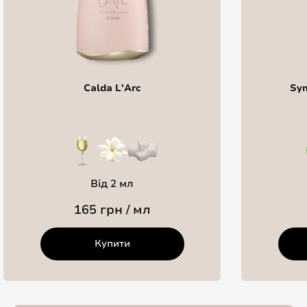
Calda L'Arc
Sym
Від 2 мл
165 грн / мл
Купити