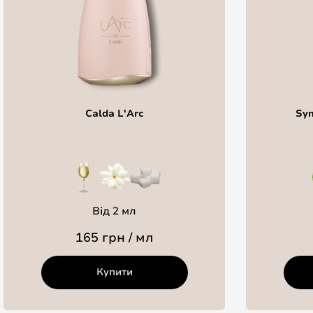
Calda L'Arc
Sym
Від 2 мл
165 грн / мл
Купити