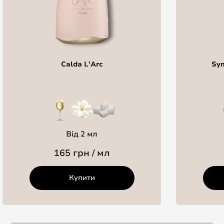
Calda L'Arc
Sym
Від 2 мл
165 грн / мл
Купити