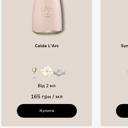
Calda L'Arc
Sym
Від 2 мл
165 грн / мл
Купити