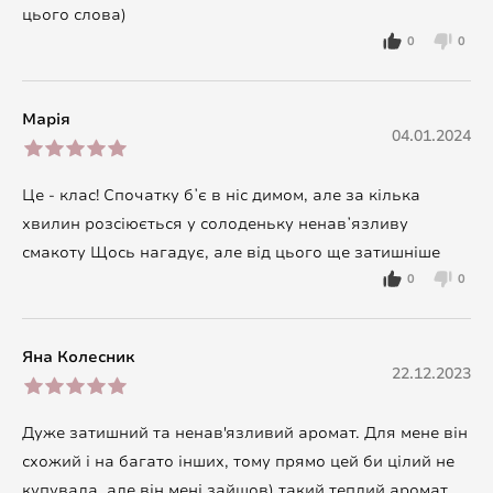
цього слова)
0
0
Марія
04.01.2024
Це - клас! Спочатку бʼє в ніс димом, але за кілька
хвилин розсіюється у солоденьку ненавʼязливу
смакоту Щось нагадує, але від цього ще затишніше
0
0
Яна Колесник
22.12.2023
Дуже затишний та ненав'язливий аромат. Для мене він
схожий і на багато інших, тому прямо цей би цілий не
купувала, але він мені зайшов) такий теплий аромат