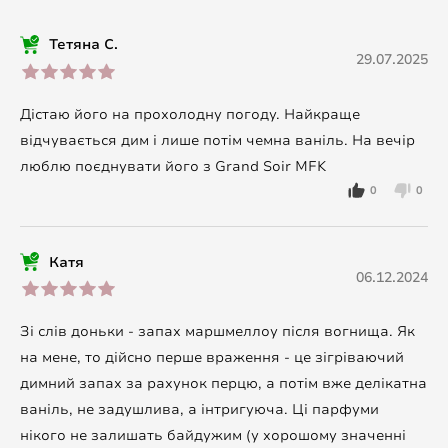
Тетяна С.
29.07.2025
Дістаю його на прохолодну погоду. Найкраще
відчувається дим і лише потім чемна ваніль. На вечір
люблю поєднувати його з Grand Soir MFK
0
0
Катя
06.12.2024
Зі слів доньки - запах маршмеллоу після вогнища. Як
на мене, то дійсно перше враження - це зігріваючий
димний запах за рахунок перцю, а потім вже делікатна
ваніль, не задушлива, а інтригуюча. Ці парфуми
нікого не залишать байдужим (у хорошому значенні