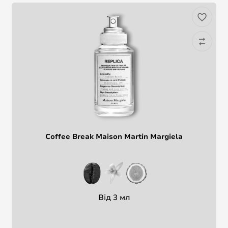
Coffee Break Maison Martin Margiela
Від 3 мл