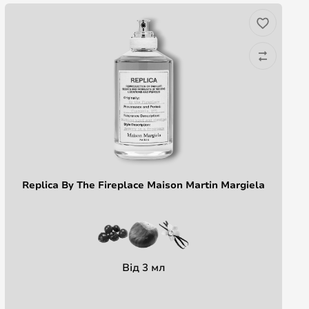
Replica By The Fireplace Maison Martin Margiela
Від 3 мл