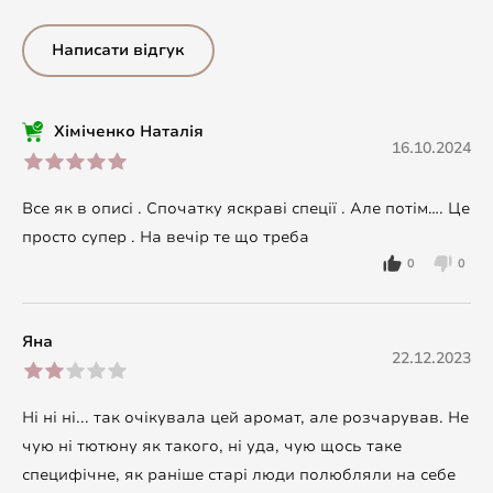
Написати відгук
Хіміченко Наталія
16.10.2024
Все як в описі . Спочатку яскраві спеції . Але потім…. Це
просто супер . На вечір те що треба
0
0
Яна
22.12.2023
Ні ні ні... так очікувала цей аромат, але розчарував. Не
чую ні тютюну як такого, ні уда, чую щось таке
специфічне, як раніше старі люди полюбляли на себе