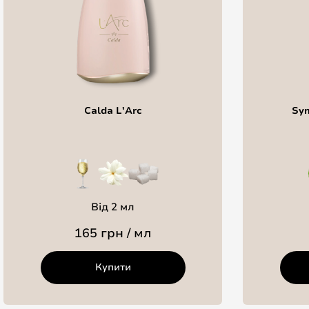
Calda L'Arc
Sym
Від 2 мл
165 грн / мл
Купити