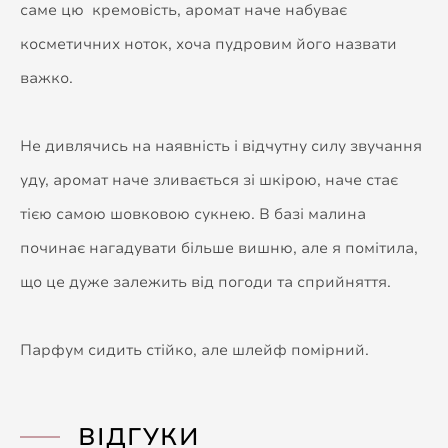
саме цю кремовість, аромат наче набуває
косметичних ноток, хоча пудровим його назвати
важко.
Не дивлячись на наявність і відчутну силу звучання
уду, аромат наче зливається зі шкірою, наче стає
тією самою шовковою сукнею. В базі малина
починає нагадувати більше вишню, але я помітила,
що це дуже залежить від погоди та сприйняття.
Парфум сидить стійко, але шлейф помірний.
ВІДГУКИ