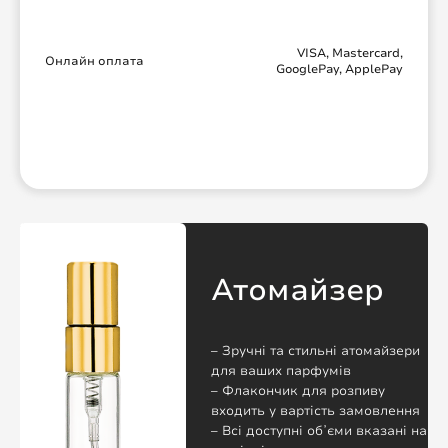
VISA, Mastercard,
Онлайн оплата
GooglePay, ApplePay
Атомайзер
– Зручні та стильні атомайзери
для ваших парфумів
– Флакончик для розпиву
входить у вартість замовлення
– Всі доступні обʼєми вказані на