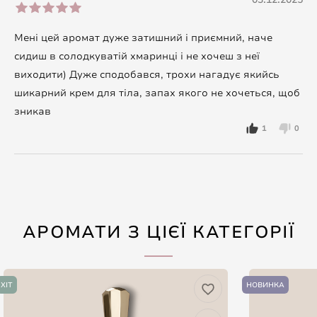
Мені цей аромат дуже затишний і приємний, наче
сидиш в солодкуватій хмаринці і не хочеш з неї
виходити) Дуже сподобався, трохи нагадує якийсь
шикарний крем для тіла, запах якого не хочеться, щоб
зникав
1
0
АРОМАТИ З ЦІЄЇ КАТЕГОРІЇ
ХІТ
НОВИНКА