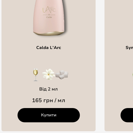
Calda L'Arc
Sym
Від 2 мл
165 грн / мл
Купити