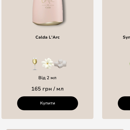
Calda L'Arc
Sym
Від 2 мл
165 грн / мл
Купити