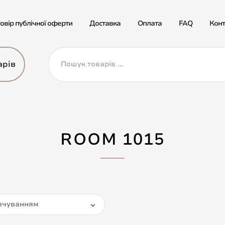
овір публічної оферти
Доставка
Оплата
FAQ
Конт
арів
ROOM 1015
вчуванням