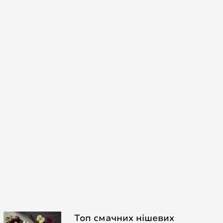
Топ смачних нішевих