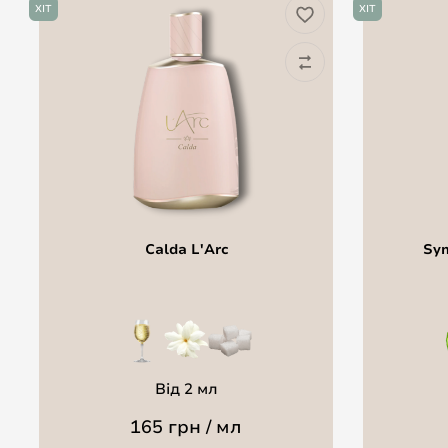
ХІТ
ХІТ
Calda L'Arc
Sym
Від 2 мл
165 грн / мл