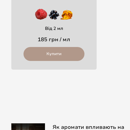
Від 2 мл
185 грн / мл
Купити
Як аромати впливають на