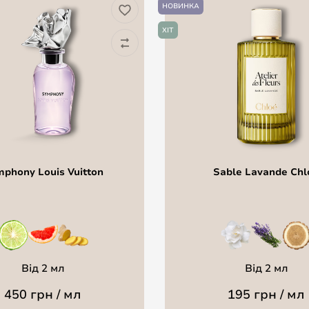
НОВИНКА
ХІТ
phony Louis Vuitton
Sable Lavande Chl
Від 2 мл
Від 2 мл
450 грн / мл
195 грн / мл