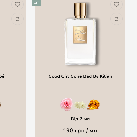
ХІТ
oé
Good Girl Gone Bad By Kilian
Від 2 мл
190 грн / мл