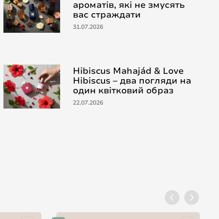
ароматів, які не змусять
вас страждати
31.07.2026
Hibiscus Mahajád & Love
Hibiscus – два погляди на
один квітковий образ
22.07.2026