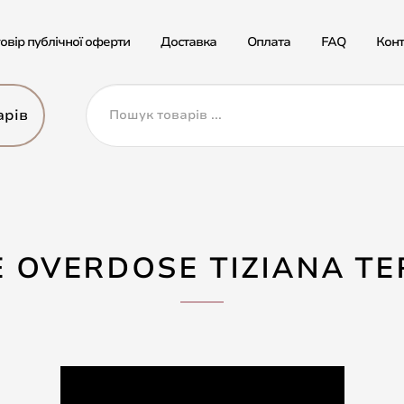
овір публічної оферти
Доставка
Оплата
FAQ
Конт
арів
E OVERDOSE TIZIANA TE