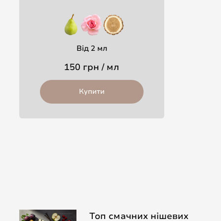
Від 2 мл
150 грн / мл
Купити
Топ смачних нішевих