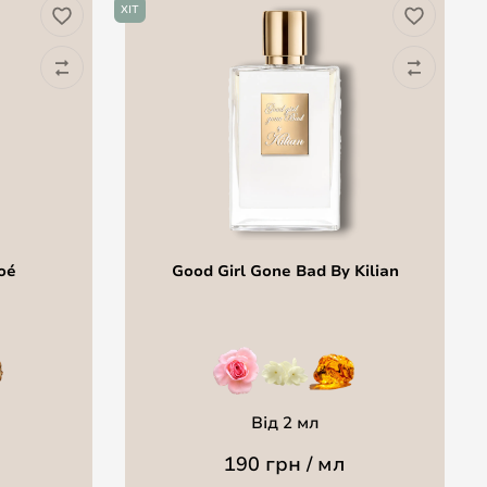
ХІТ
oé
Good Girl Gone Bad By Kilian
Від 2 мл
190 грн / мл