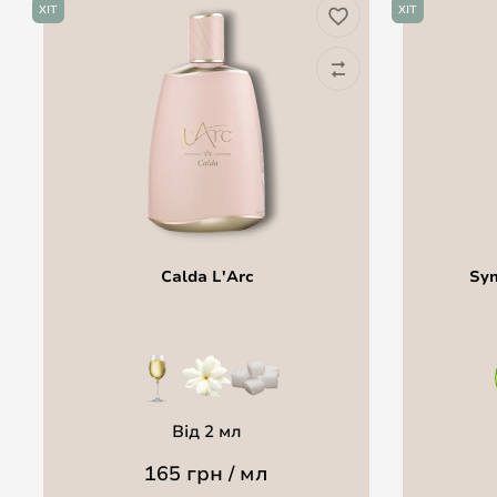
ХІТ
ХІТ
Calda L'Arc
Sym
Від 2 мл
165 грн / мл