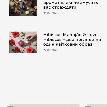
ароматів, які не змусять
вас страждати
31.07.2026
Hibiscus Mahajád & Love
Hibiscus – два погляди на
один квітковий образ
22.07.2026