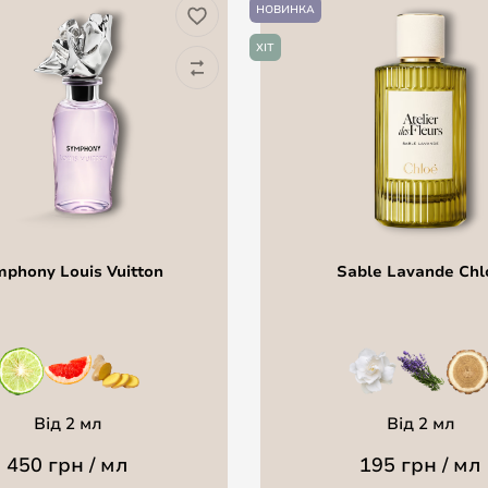
НОВИНКА
ХІТ
phony Louis Vuitton
Sable Lavande Chl
Від 2 мл
Від 2 мл
450 грн / мл
195 грн / мл