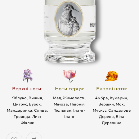
Верхні ноти:
Ноти серця:
Базові ноти:
Яблуко, Вишня,
Мед, Жимолость,
Амбра, Кумарин,
Цитрус, Бузок,
Мімоза, Півонія,
Вершки, Мох,
Мандаринка, Слива,
Тюльпан, Іланг-
Мускус, Сандалове
Троянда, Лист
Іланг
Дерево, Біла
Фіалки
Деревина