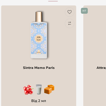
ХІТ
Sintra Memo Paris
Attra
Від 2 мл