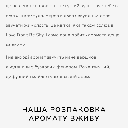
це не легка квітковість, це густий кущ і наче тебе в
нього штовхнули. Через кілька секунд починає
звучати жимолость, це квітка, яка також солює в
Love Don't Be Shy, і саме вона робить аромати дещо
схожими.
І на виході аромат звучить наче вершкові
льодяники з бузковим фльором. Романтичний,
дифузний і майже гурманський аромат.
НАША РОЗПАКОВКА
АРОМАТУ ВЖИВУ