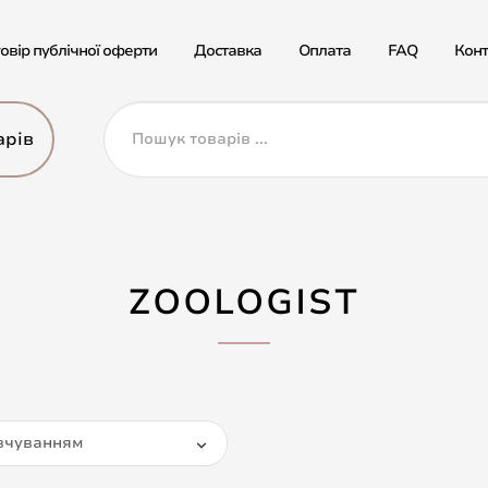
овір публічної оферти
Доставка
Оплата
FAQ
Конт
арів
ZOOLOGIST
вчуванням