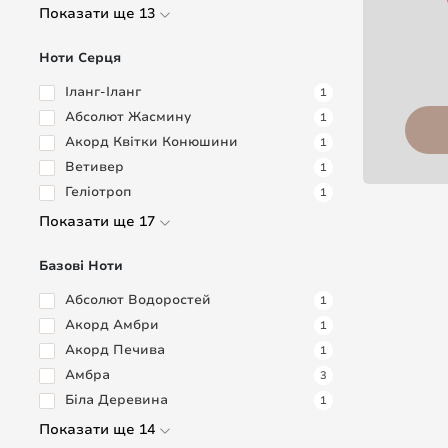
Показати ще 13
Ноти Серця
Іланг-Іланг
1
Абсолют Жасмину
1
Акорд Квітки Конюшини
1
Ветивер
1
Геліотроп
1
Показати ще 17
Базові Ноти
Абсолют Водоростей
1
Акорд Амбри
1
Акорд Печива
1
Амбра
3
Біла Деревина
1
Показати ще 14