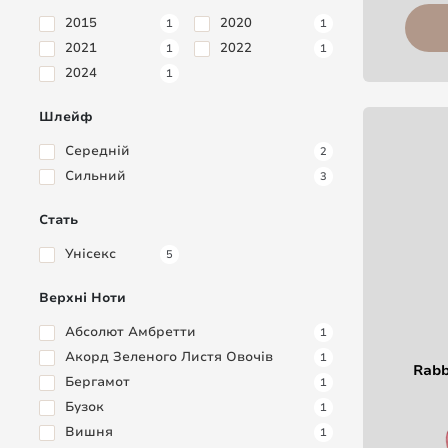
2015
2020
1
1
2021
2022
1
1
2024
1
Шлейф
Середній
2
Сильний
3
Стать
Унісекс
5
Верхні Ноти
Абсолют Амбретти
1
Акорд Зеленого Листя Овочів
1
Rabb
Бергамот
1
Бузок
1
Вишня
1