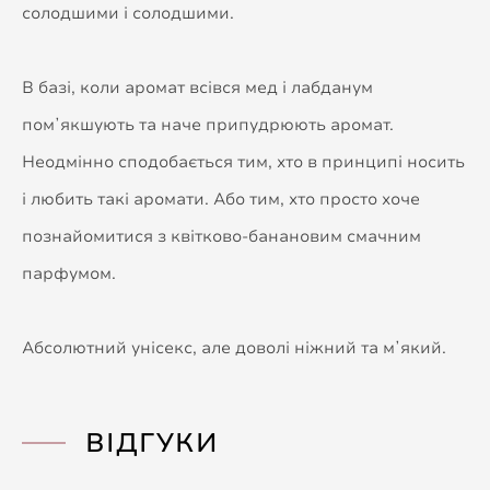
солодшими і солодшими.
В базі, коли аромат всівся мед і лабданум
помʼякшують та наче припудрюють аромат.
Неодмінно сподобається тим, хто в принципі носить
і любить такі аромати. Або тим, хто просто хоче
познайомитися з квітково-банановим смачним
парфумом.
Абсолютний унісекс, але доволі ніжний та мʼякий.
ВІДГУКИ