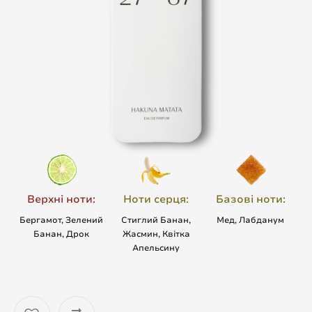
Верхні ноти:
Ноти серця:
Базові ноти:
Бергамот, Зелений
Стиглий Банан,
Мед, Лабданум
Банан, Дрок
Жасмин, Квітка
Апельсину