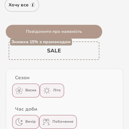
Хочу все
Повідомити про наявність
Знижка 15% з промокодом
SALE
Сезон
Весна
Літо
Час доби
Вечір
Побачення