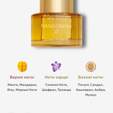
Верхні ноти:
Ноти серця:
Базові ноти:
Манго, Мандарин,
Сонячні Ноти,
Пачулі, Сандал,
Юзу, Морські Ноти
Шафран, Троянда
Кашмеран, Амбра,
Мускус