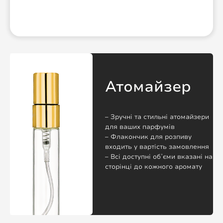
Атомайзер
– Зручні та стильні атомайзери
для ваших парфумів
– Флакончик для розпиву
входить у вартість замовлення
– Всі доступні обʼєми вказані на
сторінці до кожного аромату