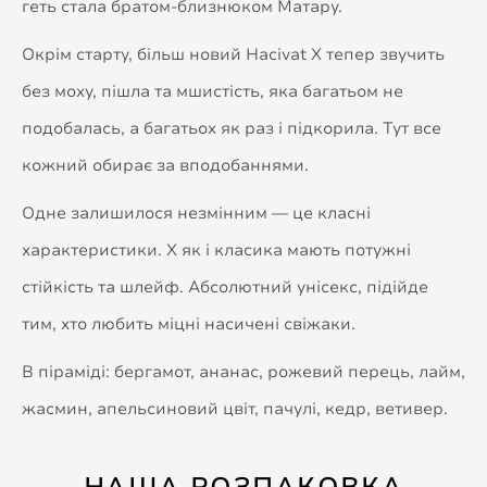
геть стала братом-близнюком Матару.
Окрім старту, більш новий Hacivat X тепер звучить
без моху, пішла та мшистість, яка багатьом не
подобалась, а багатьох як раз і підкорила. Тут все
кожний обирає за вподобаннями.
Одне залишилося незмінним — це класні
характеристики. X як і класика мають потужні
стійкість та шлейф. Абсолютний унісекс, підійде
тим, хто любить міцні насичені свіжаки.
В піраміді: бергамот, ананас, рожевий перець, лайм,
жасмин, апельсиновий цвіт, пачулі, кедр, ветивер.
НАША РОЗПАКОВКА