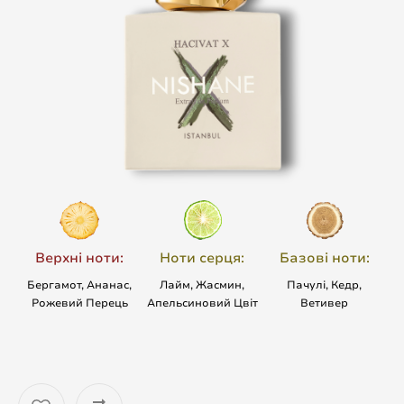
Верхні ноти:
Ноти серця:
Базові ноти:
Бергамот, Ананас,
Лайм, Жасмин,
Пачулі, Кедр,
Рожевий Перець
Апельсиновий Цвіт
Ветивер