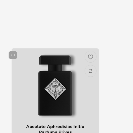
ХІТ
Absolute Aphrodisiac Initio
Parfums Prives