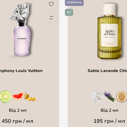
НОВИНКА
ХІТ
phony Louis Vuitton
Sable Lavande Chl
Від 2 мл
Від 2 мл
450 грн / мл
195 грн / мл