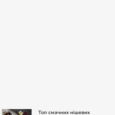
Топ смачних нішевих