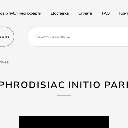
овір публічної оферти
Доставка
Оплата
FAQ
Конт
арів
rives
PHRODISIAC INITIO PAR