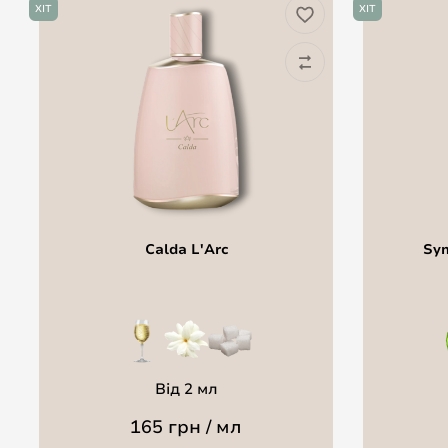
ХІТ
ХІТ
Calda L'Arc
Sym
Від 2 мл
165 грн / мл