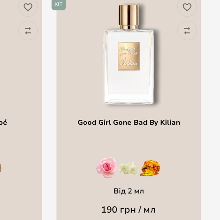
ХІТ
oé
Good Girl Gone Bad By Kilian
Від 2 мл
190 грн / мл