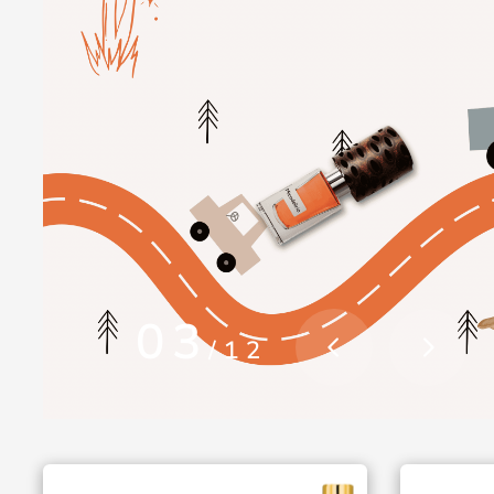
03
/12