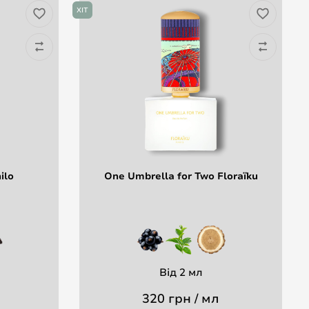
ХІТ
ХІ
ilo
One Umbrella for Two Floraïku
Від 2 мл
320 грн / мл