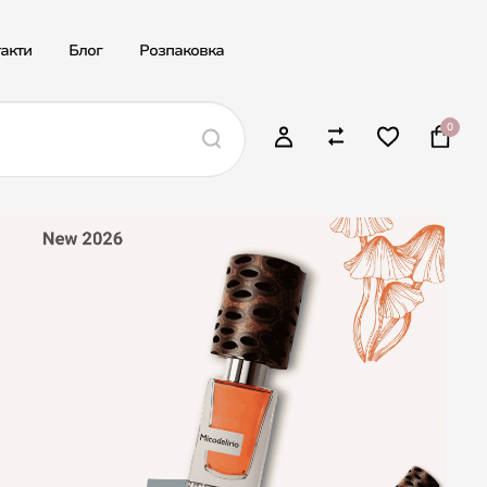
акти
Блог
Розпаковка
0