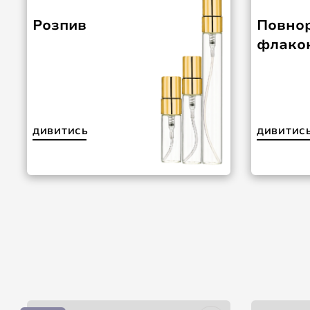
Розпив
Повнор
флако
ДИВИТИСЬ
ДИВИТИС