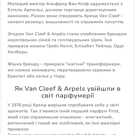
Молодий ювелір Альфред Ван Кліф одружується з
Естель Арпельс, дочкою торговця дорогоцінним
камінням. Разом вони створюють бренд Van Cleef –
символ розкоші, вишуканості та справжніх почуттів.
Згодом Van Cleef & Arpels стали улюбленим брендом
королівських сімей та голлівудських зірок. Їхні
прикраси носили Грейс Келлі, Елізабет Тейлор, Одрі
Хепберн.
Фішка бренду – прикраси "магічні" трансформери,
які можна змінювати, перетворюючи сережки в
браслет або кольє у тіару.
Як Van Cleef & Arpels увійшли в
світ парфумерії
У 1976 році бренд вирішив спробувати себе у світі
ароматів. Так з’явився їхній перший парфум First,
який став справжньою класикою – елегантний,
витончений і такий же особливий, як їхні ювелірні
прикраси.