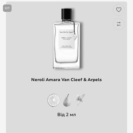
ХІТ
Neroli Amara Van Cleef & Arpels
Від 2 мл