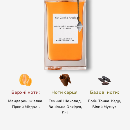
Верхні ноти:
Ноти серця:
Базові ноти:
Мандарин, Фіалка,
Темний Шоколад,
Боби Тонка, Кедр,
Гіркий Мігдаль
Ванільна Орхідея,
Білий Мускус
Лічі