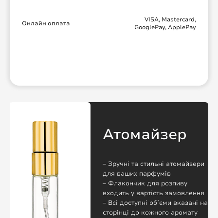
VISA, Mastercard,
Онлайн оплата
GooglePay, ApplePay
Атомайзер
– Зручні та стильні атомайзери
для ваших парфумів
– Флакончик для розпиву
входить у вартість замовлення
– Всі доступні обʼєми вказані на
сторінці до кожного аромату