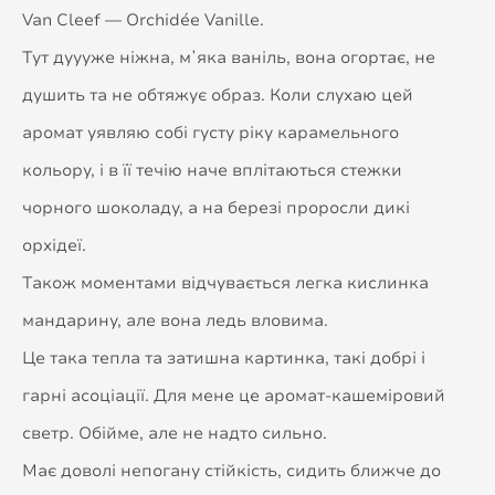
Van Cleef — Orchidée Vanille.
Тут дуууже ніжна, мʼяка ваніль, вона огортає, не
душить та не обтяжує образ. Коли слухаю цей
аромат уявляю собі густу ріку карамельного
кольору, і в її течію наче вплітаються стежки
чорного шоколаду, а на березі проросли дикі
орхідеї.
Також моментами відчувається легка кислинка
мандарину, але вона ледь вловима.
Це така тепла та затишна картинка, такі добрі і
гарні асоціації. Для мене це аромат-кашеміровий
светр. Обійме, але не надто сильно.
Має доволі непогану стійкість, сидить ближче до