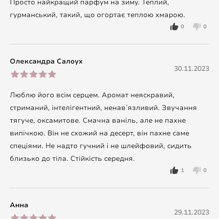
Просто найкращий парфум на зиму. Теплий,
гурманський, такий, що огортає теплою хмарою.
0
0
Олександра Салоух
30.11.2023
Люблю його всім серцем. Аромат неяскравий,
стриманий, інтелігентний, ненавʼязливий. Звучання
тягуче, оксамитове. Смачна ваніль, але не пахне
випічкою. Він не схожий на десерт, він пахне саме
спеціями. Не надто гучний і не шлейфовий, сидить
близько до тіла. Стійкість середня.
1
0
Анна
29.11.2023