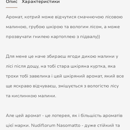
Опис
Характеристики
Аромат, котрий може відчутися смачнючою лісовою
малиною, грубою шкірою та вологим лісом, а може
прозвучати гнилею картоплею з підвалу))
Для мене це наче збираєш ягоди дикою малини у
лісі після дощу, на тобі стара шкіряна куртка, яка
трохи тобі завелика і цей шкіряний аромат, який все
ще яскраво відчуваєш, змішується з вологістю лісу
та кислинкою малини.
Але цей аромат - це лотерея, як і більшість ароматів
цієї марки. Nudiflorum Nasomatto - дуже стійкий та