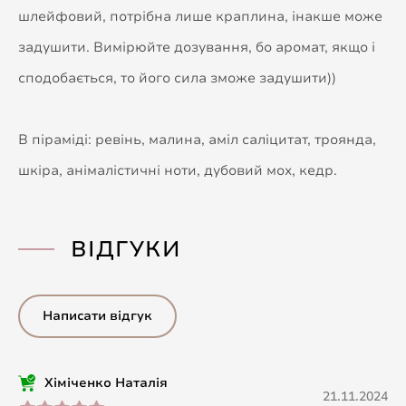
шлейфовий, потрібна лише краплина, інакше може
задушити. Вимірюйте дозування, бо аромат, якщо і
сподобається, то його сила зможе задушити))
В піраміді: ревінь, малина, аміл саліцитат, троянда,
шкіра, анімалістичні ноти, дубовий мох, кедр.
ВІДГУКИ
Написати відгук
Хіміченко Наталія
21.11.2024