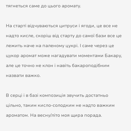
тягнеться саме до цього аромату.
На старті відчуваються цитруси і ягоди, це все не
надто кисле, скоріш від старту до самої бази все це
лежить наче на паленому цукрі. І саме через це
цукор аромат може нагадувати моментами Бакару,
але це точно не клон і навіть бакароподібним
назвати важко.
В серці і в базі композиція звучить достатньо
цільно, таким кисло-солодким не надто важким
ароматом. На весну/літо моя щира порада.