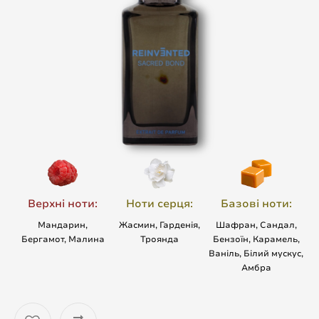
Верхні ноти:
Ноти серця:
Базові ноти:
Мандарин,
Жасмин, Гарденія,
Шафран, Сандал,
Бергамот, Малина
Троянда
Бензоїн, Карамель,
Ваніль, Білий мускус,
Амбра