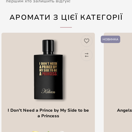
першим хто залишить відгук!
АРОМАТИ З ЦІЄЇ КАТЕГОРІЇ
НОВИНКА
I Don’t Need a Prince by My Side to be
Angels'
a Princess