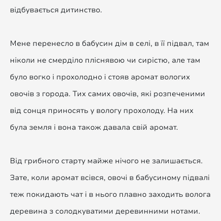
відбувається дитинство.
Мене перенесло в бабусин дім в селі, в її підвал, там
ніколи не смерділо пліснявою чи сирістю, але там
було вогко і прохолодно і стояв аромат вологих
овочів з города. Тих самих овочів, які розпеченими
від сонця приносять у вологу прохолоду. На них
була земля і вона також давала свій аромат.
Від грибного старту майже нічого не залишається.
Зате, коли аромат всівся, овочі в бабусиному підвалі
теж покидають чат і в нього плавно заходить волога
деревина з солодкуватими деревинними нотами.