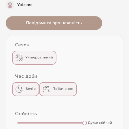
Унісекс
Повідомити про наявність
Сезон
Універсальний
Час доби
Вечір
Побачення
Стійкість
Дуже стійкий