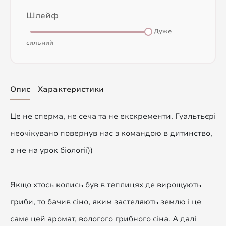
Шлейф
Дуже
сильний
Опис
Характеристики
Це не сперма, не сеча та не екскременти. Гуальтьєрі
неочікувано повернув нас з командою в дитинство,
а не на урок біології))
Якщо хтось колись був в теплицях де вирощують
гриби, то бачив сіно, яким застеляють землю і це
саме цей аромат, вологого грибного сіна. А далі