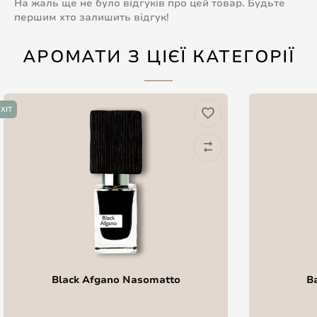
На жаль ще не було відгуків про цей товар. Будьте
першим хто залишить відгук!
АРОМАТИ З ЦІЄЇ КАТЕГОРІЇ
ХІТ
Black Afgano Nasomatto
B