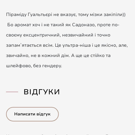
Піраміду Гуальтьєрі не вказує, тому мізки закіпіли))
Бо аромат хоч і не такий як Садоназо, проте по-
своєму ексцентричний, незвичайний і точно
запамʼятається всім. Це ультра-ніша і це якісно, але,
звичайно, не в кожний дім. А ще це стійко та
шлейфово, без гендеру.
ВІДГУКИ
Написати відгук