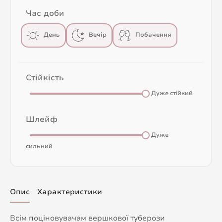
Час доби
День
Вечір
Побачення
Стійкість
Дуже стійкий
Шлейф
Дуже
сильний
Опис
Характеристики
Всім поціновувачам вершкової туберози