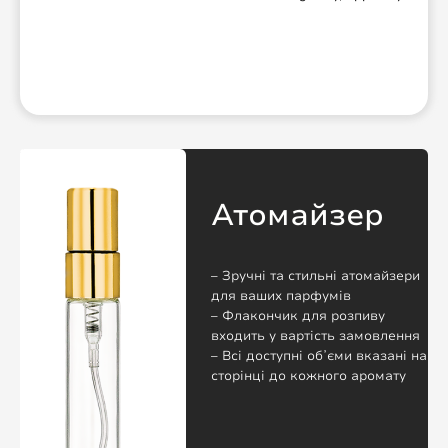
Атомайзер
– Зручні та стильні атомайзери
для ваших парфумів
– Флакончик для розпиву
входить у вартість замовлення
– Всі доступні обʼєми вказані на
сторінці до кожного аромату