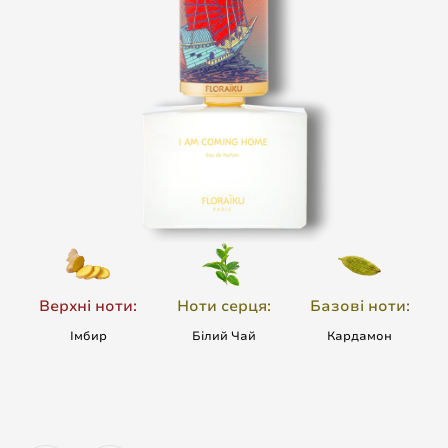
Верхні ноти:
Ноти серця:
Базові ноти:
Імбир
Білий Чай
Кардамон