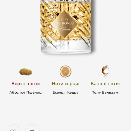
Верхні ноти:
Ноти серця:
Базові ноти:
Абсолют Пшениці
Есенція Кедру
Толу Бальзам