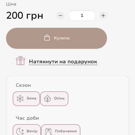
Ціна
200 грн
Купити
Натякнути на подарунок
Сезон
Зима
Осінь
Час доби
Вечір
Побачення