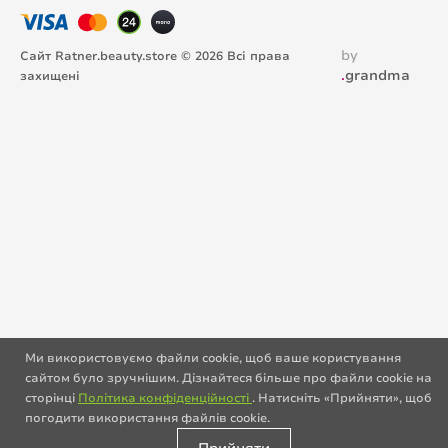
by
Сайт Ratner.beauty.store © 2026 Всі права
.
grandma
захищені
Ми використовуємо файли cookie, щоб ваше користування
сайтом було зручнішим. Дізнайтеся більше про файли cookie на
сторінці
Політика конфіденційності
. Натисніть «Прийняти», щоб
погодити використання файлів cookie.