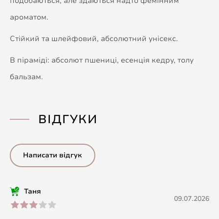
подобаються, але здаються надто фемінним
ароматом.
Стійкий та шлейфовий, абсолютний унісекс.
В піраміді: абсолют пшениці, есенція кедру, толу
бальзам.
ВІДГУКИ
Написати відгук
Таня
09.07.2026