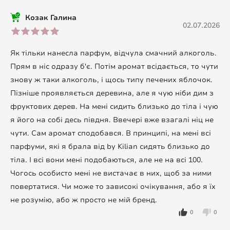
Козак Галина
02.07.2026
Як тільки нанесла парфум, відчула смачний алкоголь.
Прям в ніс одразу б'є. Потім аромат всідається, то чути
знову ж таки алкоголь, і щось типу печених яблочок.
Пізніше проявляється деревина, але я чую ніби дим з
фруктових дерев. На мені сидить близько до тіла і чую
я його на собі десь півдня. Ввечері вже взагалі ніц не
чути. Сам аромат сподобався. В принципі, на мені всі
парфуми, які я брала від by Kilian сидять близько до
тіла. І всі вони мені подобаються, але не на всі 100.
Чогось особисто мені не вистачає в них, щоб за ними
повертатися. Чи може то зависокі очікування, або я їх
не розумію, або ж просто не мій бренд.
0
0