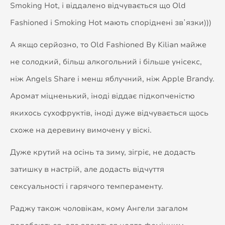
Smoking Hot, і віддалено відчувається що Old
Fashioned і Smoking Hot мають споріднені звʼязки)))
А якщо серйозно, то Old Fashioned By Kilian майже
не солодкий, більш алкогольний і більше унісекс,
ніж Angels Share і менш яблучний, ніж Apple Brandy.
Аромат міцненький, іноді віддає підкопченістю
якихось сухофруктів, іноді дуже відчувається щось
схоже на деревину вимочену у віскі.
Дуже крутий на осінь та зиму, зігріє, не додасть
затишку в настрій, але додасть відчуття
сексуальності і гарячого темпераменту.
Раджу також чоловікам, кому Ангели загалом